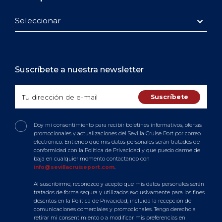
Seleccionar
Suscríbete a nuestra newsletter
Doy mi consentimiento para recibir boletines informativos, ofertas
promocionales y actualizaciones del Sevilla Cruise Port por correo
electrónico. Entiendo que mis datos personales serán tratados de
conformidad con la Política de Privacidad y que puedo darme de
baja en cualquier momento contactando con
info@sevillacruiseport.com
.
Al suscribirme, reconozco y acepto que mis datos personales serán
tratados de forma segura y utilizados exclusivamente para los fines
descritos en la Política de Privacidad, incluida la recepción de
comunicaciones comerciales y promocionales. Tengo derecho a
retirar mi consentimiento o a modificar mis preferencias en