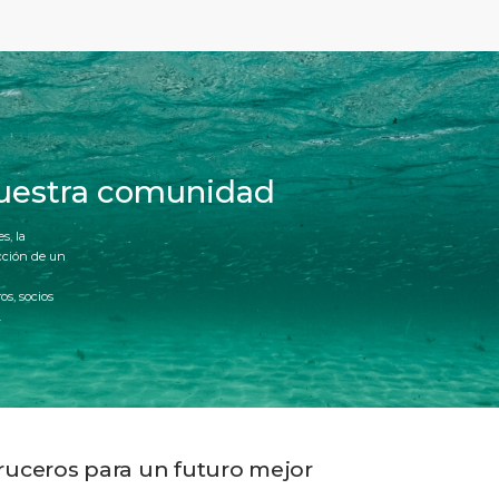
uestra comunidad
s, la
cción de un
os, socios
.
ruceros para un futuro mejor