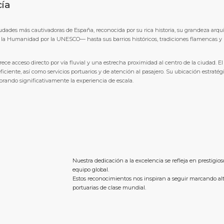
cía
 ciudades más cautivadoras de España, reconocida por su rica historia, su grandeza arqu
e la Humanidad por la UNESCO— hasta sus barrios históricos, tradiciones flamencas y r
frece acceso directo por vía fluvial y una estrecha proximidad al centro de la ciudad. 
ficiente, así como servicios portuarios y de atención al pasajero. Su ubicación estrat
jorando significativamente la experiencia de escala.
Nuestra dedicación a la excelencia se refleja en prestigio
equipo global.
Estos reconocimientos nos inspiran a seguir marcando al
portuarias de clase mundial.