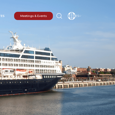
TES
Meetings & Events
ES
INO