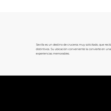
Sevilla es un destino de cruceros muy solicitado, que rec
distintivos. Su ubicación conveniente la convierte en una
experiencias memorables.