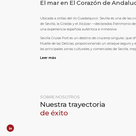
El mar en El Corazón de Andalu
Ubicada a orillas del río Guadalquivir, Sevilla es una de las
de Sevilla, la Giralda y el Alcázar —declarados Patrimonio d
una experiencia española auténtica e inmersiva.
Sevilla Cruise Port es un destino de cruceros singular, que o
Muelle de las Delicias, proporcionando un atraque seguro y e
las principales zonas culturales y comerciales de Sevilla, me
Leer más
SOBRE NOSOTROS
Nuestra trayectoria
de éxito