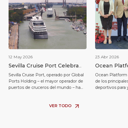
12 May 2026
23 Abr 2026
Sevilla Cruise Port Celebra
Ocean Platf
una Escala Histórica Doble
Global Port
Sevilla Cruise Port, operado por Global
Ocean Platform
Ports Holding – el mayor operador de
de los principal
con los Buques Gemelos de
celebran la
puertos de cruceros del mundo – ha
deportivos para 
Scenic Eclipse Atracando
marcha de l
completado con éxito una histórica
España y partic
Proa con Proa
cruceros y 
operación marítima con la llegada
por Ocean Capita
VER TODO
simultánea de Scenic Eclipse I y Scenic
Ports Holding L
puerto de Se
Eclipse II los días 9 y 10 de mayo. Por
operador mundia
primera vez, los dos buques gemelos
cruceros con pre
de ultra […]
el Caribe y Euro