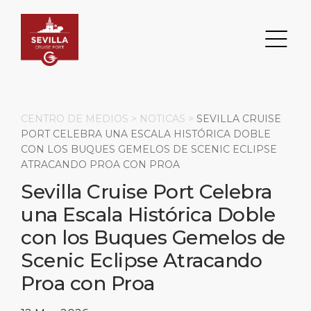
CENTRO DE MEDIOS >
NOTICAS
>
SEVILLA CRUISE
PORT CELEBRA UNA ESCALA HISTÓRICA DOBLE
CON LOS BUQUES GEMELOS DE SCENIC ECLIPSE
Buscar
ATRACANDO PROA CON PROA
Sevilla Cruise Port Celebra
DESTINO
PUERTO
TRANSPORTE
ACERCA DE
una Escala Histórica Doble
Eventos
Información del Puerto
Transporte
Sobre Nosotros
con los Buques Gemelos de
Scenic Eclipse Atracando
Principales Atracciones
Servicios
Aparcamiento
Responsabilidad Social
Proa con Proa
PÁGINA PRINCIPAL
Qué Comprar
Ubicación del puerto
Servicios para Empresas