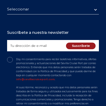
Seleccionar
Suscríbete a nuestra newsletter
Doy mi consentimiento para recibir boletines informativos, ofertas
promocionales y actualizaciones del Sevilla Cruise Port por correo
electrónico. Entiendo que mis datos personales serán tratados de
conformidad con la Política de Privacidad y que puedo darme de
baja en cualquier momento contactando con
info@sevillacruiseport.com
.
Al suscribirme, reconozco y acepto que mis datos personales serán
tratados de forma segura y utilizados exclusivamente para los fines
descritos en la Política de Privacidad, incluida la recepción de
comunicaciones comerciales y promocionales. Tengo derecho a
retirar mi consentimiento o a modificar mis preferencias en