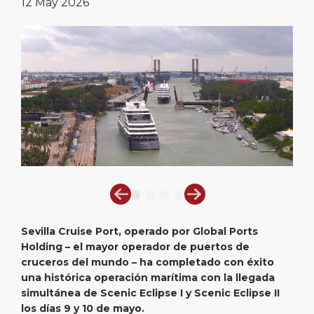
12 May 2026
Viajes Cortos
SSMA
Carrera
PUERTO
Consejos especiales
Estadísticas
Centro de Medios
ACERCA DE
Días Festivos
Contacto
DESTINO
Sevilla Cruise Port, operado por Global Ports
Holding – el mayor operador de puertos de
cruceros del mundo – ha completado con éxito
una histórica operación marítima con la llegada
simultánea de Scenic Eclipse I y Scenic Eclipse II
los días 9 y 10 de mayo.