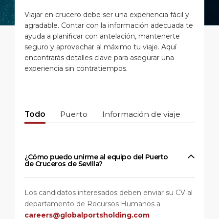
Viajes Cortos
SSMA
Carrera
Viajar en crucero debe ser una experiencia fácil y
PUERTO
agradable. Contar con la información adecuada te
Consejos especiales
Estadísticas
Centro de Medios
ayuda a planificar con antelación, mantenerte
seguro y aprovechar al máximo tu viaje. Aquí
ACERCA DE
Días Festivos
Contacto
encontrarás detalles clave para asegurar una
experiencia sin contratiempos.
DESTINO
Todo
Puerto
Información de viaje
Desti
¿Cómo puedo unirme al equipo del Puerto
de Cruceros de Sevilla?
Los candidatos interesados deben enviar su CV al
departamento de Recursos Humanos a
careers@globalportsholding.com