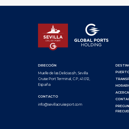
DIRECCIÓN
DESTIN
PUERT
Muelle de las Delicias s/n, Sevilla
Cruise Port Terminal, C.P, 41.012,
TRANS
España
HORAR
ACERCA
CONTACTO
CONTA
info@sevillacruiseport.com
PREGU
FRECUE