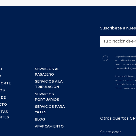
Suscríbete a nues
Doy mi consenti
actualizaciones 
personales será
darme de baja 
O
SERVICIOS AL
PASAJERO
O
Al suscribirme,
segura y utiliza
SERVICIOS A LA
PORTE
incluida la rec
TRIPULACIÓN
retirar mi cons
IOS
SERVICIOS
 DE
PORTUARIOS
CTO
SERVICIOS PARA
NTAS
YATES
NTES
Otros puertos G
BLOG
APARCAMIENTO
Seleccionar