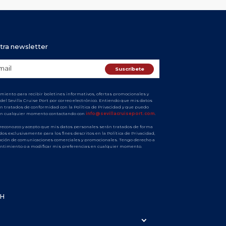
tra newsletter
miento para recibir boletines informativos, ofertas promocionales y
del Sevilla Cruise Port por correo electrónico. Entiendo que mis datos
n tratados de conformidad con la Política de Privacidad y que puedo
en cualquier momento contactando con
info@sevillacruiseport.com
.
 reconozco y acepto que mis datos personales serán tratados de forma
dos exclusivamente para los fines descritos en la Política de Privacidad,
epción de comunicaciones comerciales y promocionales. Tengo derecho a
entimiento o a modificar mis preferencias en cualquier momento.
PH