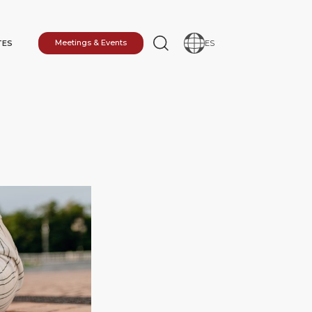
TES
Meetings & Events
ES
INO