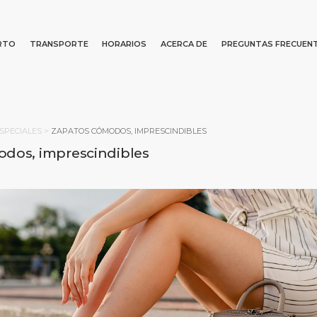
RTO
TRANSPORTE
HORARIOS
ACERCA DE
PREGUNTAS FRECUEN
erto
iones
cial
Buscar
SPECIALES
>
ZAPATOS CÓMODOS, IMPRESCINDIBLES
to
resas
dos, imprescindibles
s
A PRINCIPAL
PUERTO
ACERCA DE
DEST